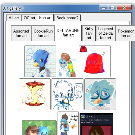
Art gallery!!
Fan art
All art
OC art
Back home?
Kirby
Legened
DELTARUNE
Assorted
CookieRun
Pokémon
fan
of Zelda
fan art
fan art
fan art
fan art
art
fan art